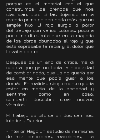
porque es el material con el que
construimos las prendas que nos
clasifican, pero si las dejamos en la
materia prima no son nada más que un
simple hilo. El rojo surgió a partir
del trabajo con varios colores, poco a
poco me di cuenta que en la mayoría
de las obras abundaba el rojo y que
éste expresaba la rabia y el dolor que
llevaba dentro.
Después de un año de crítica, me di
cuenta que ya no tenía la necesidad
de cambiar nada, que ya no quería ser
esa mente que podía guiar a los
demás. En realidad simplemente quería
estar en medio de la sociedad y
sentirme como en casa,
compartir, descubrir, crear nuevos
vínculos .
Mi trabajo se bifurca en dos caminos:
Interior y Exterior.
- Interior: Hago un estudio de mi misma,
de mis emociones, reacciones, la