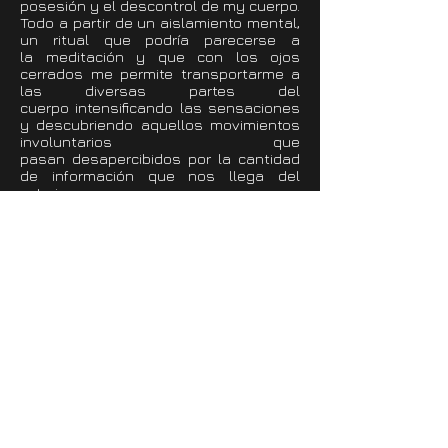
posesión y el descontrol de my cuerpo.
Todo a partir de un aislamiento mental,
un ritual que podría parecerse a
la meditación y que con los ojos
cerrados me permite transportarme a
las diversas partes del
cuerpo intensificando las sensaciones
y descubriendo aquellos movimientos
involuntarios que
pasan desapercibidos por la cantidad
de información que nos llega del
exterior.
- Exterior: Dejar fluir la creación de
nuevos vínculos entre el espacio y la
gente, personas desconocidas que por
pocos segundos que se
relacionen, acaban dejando una huella
en el otro. La mirada, la expresión, la
palabra ... son diversas vías para crear
estos vínculos que permiten descubrir
a las personas, un estímulo, una
sonrisa, una información convierten a
un desconocido en una pequeña parte
nuestra.